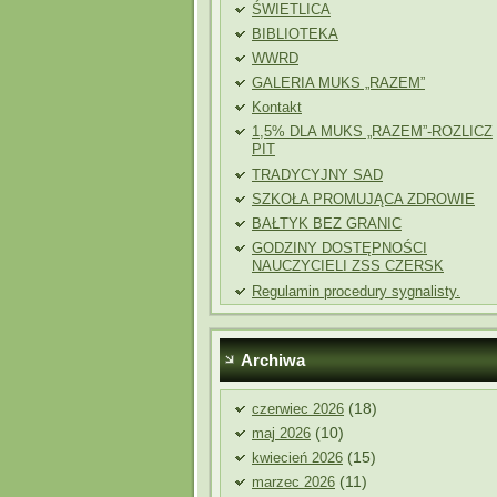
ŚWIETLICA
BIBLIOTEKA
WWRD
GALERIA MUKS „RAZEM”
Kontakt
1,5% DLA MUKS „RAZEM”-ROZLICZ
PIT
TRADYCYJNY SAD
SZKOŁA PROMUJĄCA ZDROWIE
BAŁTYK BEZ GRANIC
GODZINY DOSTĘPNOŚCI
NAUCZYCIELI ZSS CZERSK
Regulamin procedury sygnalisty.
Archiwa
(18)
czerwiec 2026
(10)
maj 2026
(15)
kwiecień 2026
(11)
marzec 2026