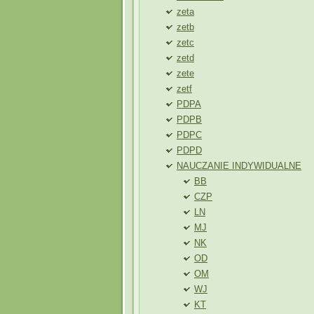
zeta
zetb
zetc
zetd
zete
zetf
PDPA
PDPB
PDPC
PDPD
NAUCZANIE INDYWIDUALNE
BB
CZP
LN
MJ
NK
OD
OM
WJ
KT