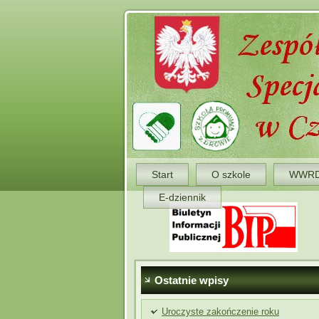
Start
O szkole
WWR
E-dziennik
Ostatnie wpisy
Uroczyste zakończenie roku