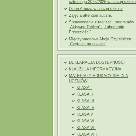
szkolnego 2025/2026 w naszej szkole
Dzień Arbuza w naszej szkole.
Zajęcia attention autism.
Sprawozdanie z realizacji programów
„Aktywna Tablica” i „Laboratoria
Przyszłości”
Międzynarodowa Akcja Czytelnicza
„Czytanie na polanie”
DEKLARACJA DOSTĘPNOŚCI
KLAUZULA INFORMACYJNA
MATERIAŁY EDUKACYJNE DLA
UCZNIÓW
KLASA I
KLASA II
KLASA III
KLASA IV
KLASA V
KLASA VI
KLASA VII
KLASA VIII