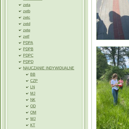
zeta
zetb
zetc
zetd
zete
zetf
PDPA
PDPB
PDPC
PDPD
NAUCZANIE INDYWIDUALNE
BB
CZP
LN
MJ
NK
OD
OM
WJ
KT