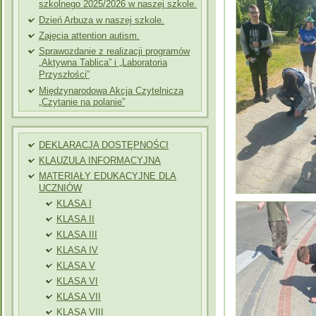
szkolnego 2025/2026 w naszej szkole.
Dzień Arbuza w naszej szkole.
Zajęcia attention autism.
Sprawozdanie z realizacji programów
„Aktywna Tablica” i „Laboratoria
Przyszłości”
Międzynarodowa Akcja Czytelnicza
„Czytanie na polanie”
DEKLARACJA DOSTĘPNOŚCI
KLAUZULA INFORMACYJNA
MATERIAŁY EDUKACYJNE DLA
UCZNIÓW
KLASA I
KLASA II
KLASA III
KLASA IV
KLASA V
KLASA VI
KLASA VII
KLASA VIII