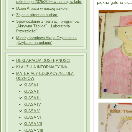
szkolnego 2025/2026 w naszej szkole.
piękna galeria prac
Dzień Arbuza w naszej szkole.
Zajęcia attention autism.
Sprawozdanie z realizacji programów
„Aktywna Tablica” i „Laboratoria
Przyszłości”
Międzynarodowa Akcja Czytelnicza
„Czytanie na polanie”
DEKLARACJA DOSTĘPNOŚCI
KLAUZULA INFORMACYJNA
MATERIAŁY EDUKACYJNE DLA
UCZNIÓW
KLASA I
KLASA II
KLASA III
KLASA IV
KLASA V
KLASA VI
KLASA VII
KLASA VIII