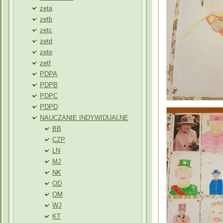
zeta
zetb
zetc
zetd
zete
zetf
PDPA
PDPB
PDPC
PDPD
NAUCZANIE INDYWIDUALNE
BB
CZP
LN
MJ
NK
OD
OM
WJ
KT